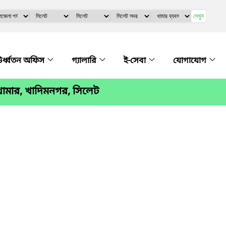
দেখুন
র্ধ্বতন অফিস
গ্যালারি
ই-সেবা
যোগাযোগ
 খামার, খাদিমনগর, সিলেট