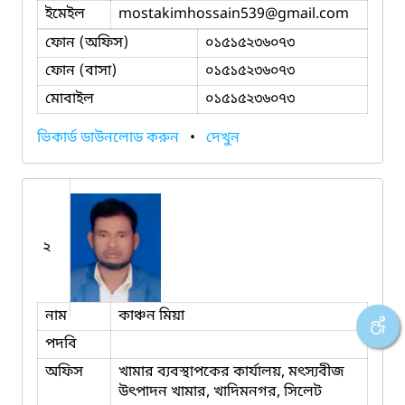
ইমেইল
mostakimhossain539
@gmail.com
ফোন (অফিস)
০১৫১৫২৩৬০৭৩
ফোন (বাসা)
০১৫১৫২৩৬০৭৩
মোবাইল
০১৫১৫২৩৬০৭৩
ভিকার্ড ডাউনলোড করুন
•
দেখুন
২
নাম
কাঞ্চন মিয়া
পদবি
অফিস
খামার ব্যবস্থাপকের কার্যালয়, মৎস্যবীজ
উৎপাদন খামার, খাদিমনগর, সিলেট