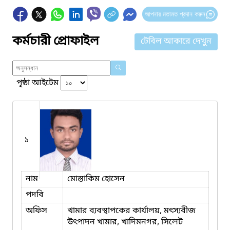
আপনার মতামত প্রদান করুন
কর্মচারী প্রোফাইল
টেবিল আকারে দেখুন
পৃষ্ঠা আইটেম
১
নাম
মোস্তাকিম হোসেন
পদবি
অফিস
খামার ব্যবস্থাপকের কার্যালয়, মৎস্যবীজ
উৎপাদন খামার, খাদিমনগর, সিলেট