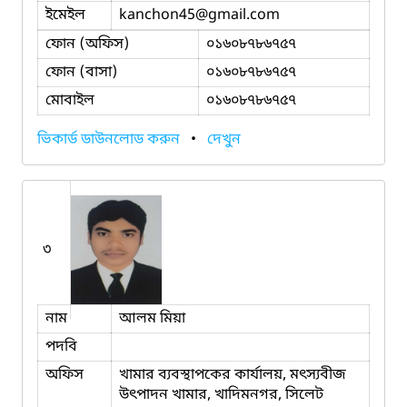
ইমেইল
kanchon45
@gmail.com
ফোন (অফিস)
০১৬০৮৭৮৬৭৫৭
ফোন (বাসা)
০১৬০৮৭৮৬৭৫৭
মোবাইল
০১৬০৮৭৮৬৭৫৭
ভিকার্ড ডাউনলোড করুন
•
দেখুন
৩
নাম
আলম মিয়া
পদবি
অফিস
খামার ব্যবস্থাপকের কার্যালয়, মৎস্যবীজ
উৎপাদন খামার, খাদিমনগর, সিলেট