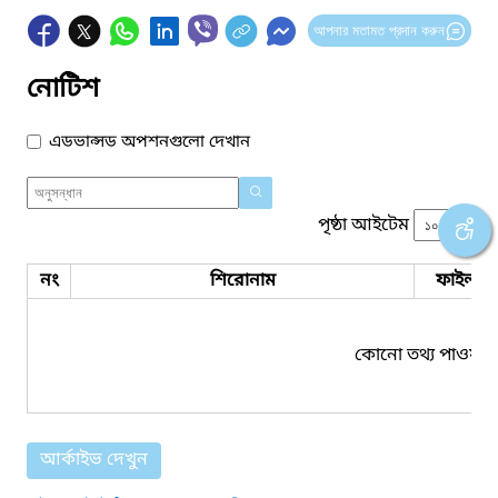
আপনার মতামত প্রদান করুন
নোটিশ
এডভান্সড অপশনগুলো দেখান
পৃষ্ঠা আইটেম
নং
শিরোনাম
ফাইল সম
কোনো তথ্য পাওয়া য
আর্কাইভ দেখুন