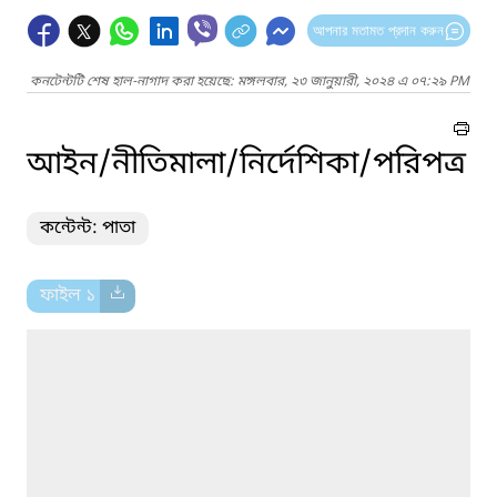
আপনার মতামত প্রদান করুন
কনটেন্টটি শেষ হাল-নাগাদ করা হয়েছে: মঙ্গলবার, ২৩ জানুয়ারী, ২০২৪ এ ০৭:২৯ PM
আইন/নীতিমালা/নির্দেশিকা/পরিপত্র
কন্টেন্ট: পাতা
ফাইল ১