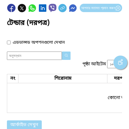
আপনার মতামত প্রদান করুন
টেন্ডার (দরপত্র)
এডভান্সড অপশনগুলো দেখান
পৃষ্ঠা আইটেম
নং
শিরোনাম
দরপত্র 
কোনো তথ্য
আর্কাইভ দেখুন